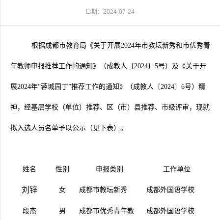
日期：2024-07-24
根据成都市教育局
《关于开展
2024
年市教坛新秀和市优秀青
年教师申报推荐工作的通知》（成教人〔
2024
〕
5
号）及《关于开
展
2024
年
“
蓉城园丁
”
推荐工作的通知》（成教人〔
2024
〕
6
号）精
神，经基层学校（单位）推荐、区（市）县推荐、市级评审
，现就
拟入选人员名单予以公示（见下表）。
姓名
性别
申报类别
工作单位
刘锌
女
成都市教坛新秀
成都外国语学校
段杰
男
成都市优秀青年教
成都外国语学校