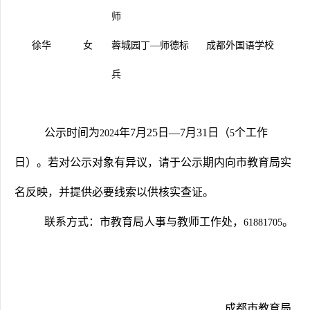
师
徐华
女
蓉城园丁—师德标
成都外国语学校
兵
公示时间为
年
7
月
25
日
—
7
月
31
日（
个工作
2024
5
日）。若对公示对象有异议，请于公示期内向市教育局实
名反映，并提供必要线索以供核实查证。
联系方式：市教育局人事与教师工作处，
。
61881705
成都市教育局